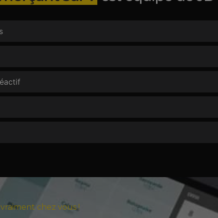
s
éactif
vraiment chez vous !