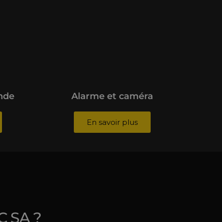
nde
Alarme et caméra
En savoir plus
C SA ?