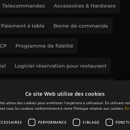
Telecommandes
Accessoires & Hardware
Paiement à table
Borne de commande
CCP
Programme de fidélité
el
Logiciel réservation pour restaurant
Click & Collect
Delivery
Menu digital
Ce site Web utilise des cookies
eb utilise des cookies pour améliorer l'expérience utilisateur. En utilisant no
Génerateur de brouillard
Coffres-forts
tez tous les cookies conformément à notre Politique relative aux cookies.
En 
ÉCESSAIRES
PERFORMANCE
CIBLAGE
FONCT
on des alcools
Reporting & Stats en live