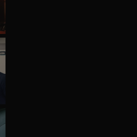
de
tre