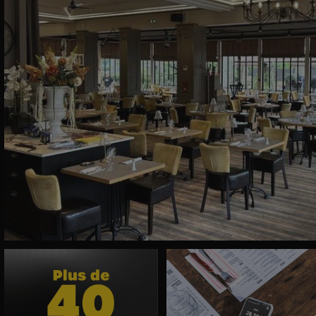
Savoir sur qui compter quand votre
Fini la course au comptoir à l’heure d
système
...
coup de
...
7
0
7
0