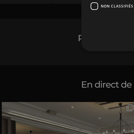
NON CLASSIFIÉS
Pourquoi ils n
En direct de
Servir des centaines de gourmets lyonnais sans
...
16
0