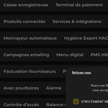
Caisse enregistreuse
Terminal de paiement
Produits connectés
Services & intégrations
Monnayeur automatique
Hygiène Expert HA
Campagnes emailing
Menu digital
PMS Hôt
Facturation fournisseurs
Planning de travail
Refuser tout
Notre site W
Avec pourboires
Alarme
Vidéosurveillance
vous accep
STRICTEMENT N
Contrôle d’accès
Balance connectées
Gesti