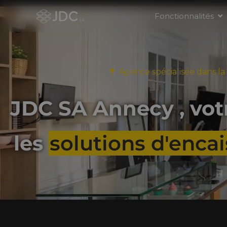
Fonctionnalités
Agence spécialisée dans la
JDC SA Annecy , vo
les
solutions d'enca