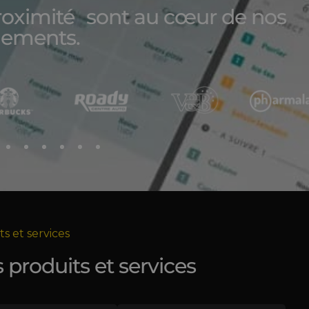
oximité sont au cœur de nos
ements.
s et services
 produits et services