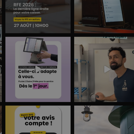
Fini de perdre du temps à dompter un
Et si vous pouviez gérer 100% 
matériel trop
...
votre hygiène
...
8
0
11
0
u
Marre de finir vos journées à rallonge
À quelle heure avez-vous quitté vo
avec la
...
commerce
...
7
0
8
0