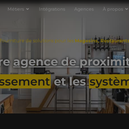
Métiers
Intégrations
Agences
À propos
 fourniture de solutions pour les
Magasins, Restaurants,
tre
agence de proximi
issement
et les
systèm