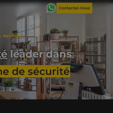
Contactez-nous
 bar, hotel
té
leader dans
e de sécurité