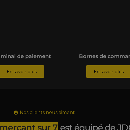
rminal de paiement
Bornes de comma
En savoir plus
En savoir plus
Nos clients nous aiment
merçant sur 7
est équipé de JD