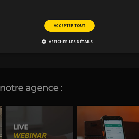
ACCEPTER TOUT
ous ont choisi !
AFFICHER LES DÉTAILS
 notre agence :
RFE 2026 : La dernière ligne droite
Fini la corvée des étiquettes DL
pour votre
...
écrites à la
...
5
0
7
0