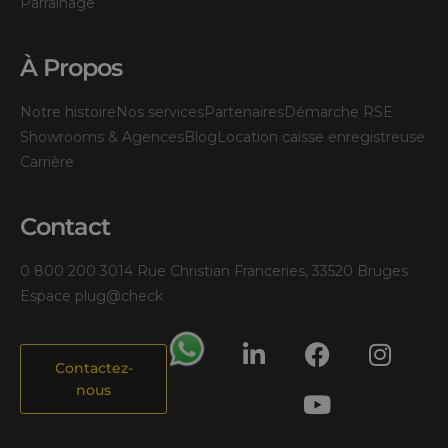
Parrainage
À Propos
Notre histoire
Nos services
Partenaires
Démarche RSE
Showrooms & Agences
Blog
Location caisse enregistreuse
Carrière
Contact
0 800 200 301
4 Rue Christian Franceries, 33520 Bruges
Espace plug@check
Contactez-
nous