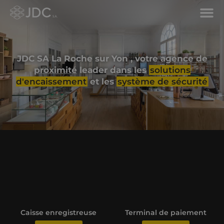
JDC SA La Roche sur Yon , votre
agence de
proximité
leader dans les
solutions
d'encaissement
et les
système de sécurité
Caisse enregistreuse
Terminal de paiement