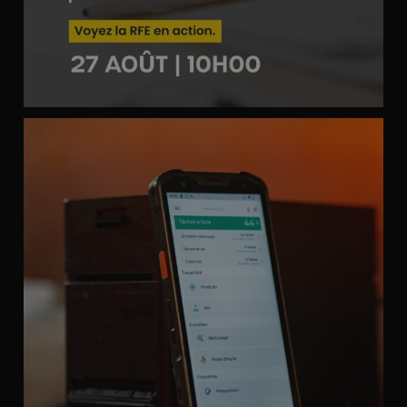
Fini la corvée des étiquettes DLC écrites à la
...
7
0